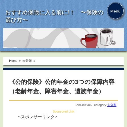
Menu
おすすめ保険に入る前に!！ 〜保険の
選び方〜
Home
»
未分類
»
《公的保険》公的年金の3つの保障内容
（老齢年金、障害年金、遺族年金）
2014/08/06 | category:
未分類
Sponsored Link
<スポンサーリンク>