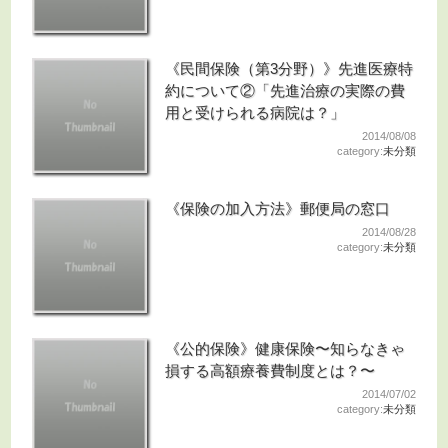
《民間保険（第3分野）》先進医療特
約について②「先進治療の実際の費
用と受けられる病院は？」
2014/08/08
category:
未分類
《保険の加入方法》郵便局の窓口
2014/08/28
category:
未分類
《公的保険》健康保険〜知らなきゃ
損する高額療養費制度とは？〜
2014/07/02
category:
未分類