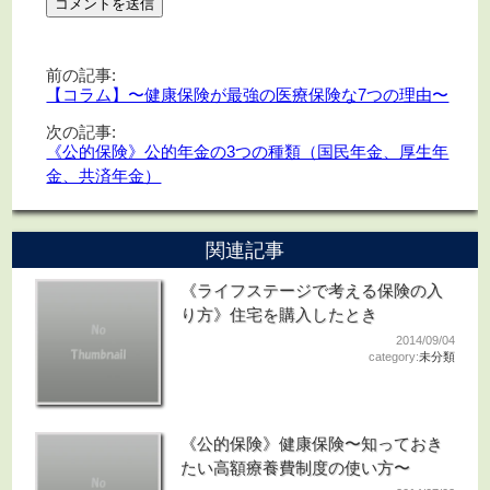
前の記事:
【コラム】〜健康保険が最強の医療保険な7つの理由〜
次の記事:
《公的保険》公的年金の3つの種類（国民年金、厚生年
金、共済年金）
関連記事
《ライフステージで考える保険の入
り方》住宅を購入したとき
2014/09/04
category:
未分類
《公的保険》健康保険〜知っておき
たい高額療養費制度の使い方〜