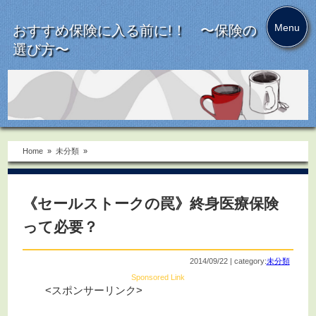
Menu
おすすめ保険に入る前に!！ 〜保険の
選び方〜
Home
»
未分類
»
《セールストークの罠》終身医療保険
って必要？
2014/09/22 | category:
未分類
Sponsored Link
<スポンサーリンク>