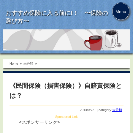
Menu
おすすめ保険に入る前に!！ 〜保険の
選び方〜
Home
»
未分類
»
《民間保険（損害保険）》自賠責保険と
は？
2014/08/21 | category:
未分類
Sponsored Link
<スポンサーリンク>