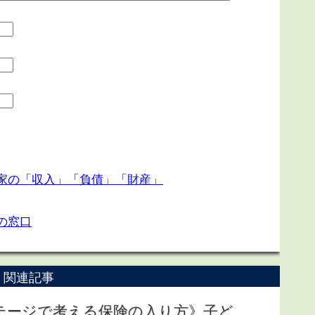
家の「収入」「負債」「財産」
の窓口
関連記事
テージで考える保険の入り方》子ど