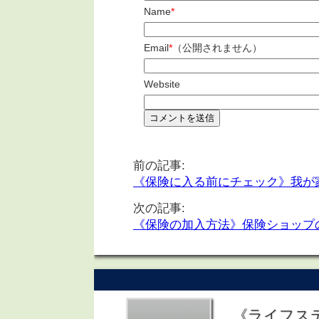
Name
*
Email
*
（公開されません）
Website
前の記事:
《保険に入る前にチェック》我が
次の記事:
《保険の加入方法》保険ショップ
《ライフス