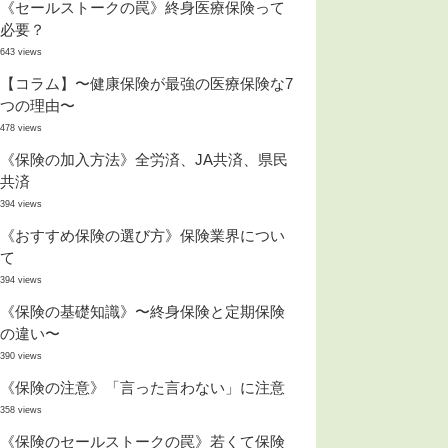
《セールストークの罠》終身医療保険って
必要？
643 views
【コラム】〜健康保険が最強の医療保険な7
つの理由〜
478 views
《保険の加入方法》全労済、JA共済、県民
共済
394 views
《おすすめ保険の選び方》保険業界につい
て
394 views
《保険の基礎知識》〜終身保険と定期保険
の違い〜
390 views
《保険の注意》「言った言わない」に注意
358 views
《保険のセールストークの罠》若くて保険