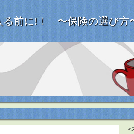
入る前に!！ 〜保険の選び方
<