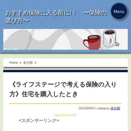
Menu
おすすめ保険に入る前に!！ 〜保険の
選び方〜
Home
»
未分類
»
《ライフステージで考える保険の入り
方》住宅を購入したとき
2014/09/04 | category:
未分類
Sponsored Link
<スポンサーリンク>