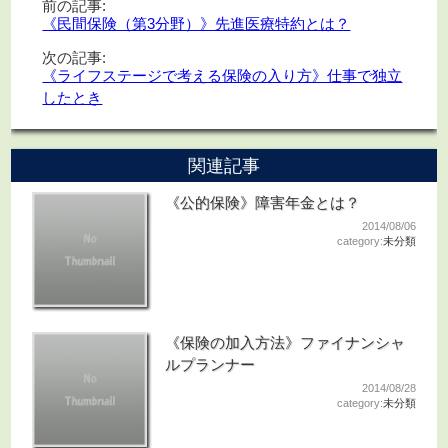
前の記事:
《民間保険（第3分野）》先進医療特約とは？
次の記事:
《ライフステージで考える保険の入り方》仕事で独立
したとき
関連記事
《公的保険》障害年金とは？
2014/08/06
category:
未分類
《保険の加入方法》ファイナンシャ
ルプランナー
2014/08/28
category:
未分類