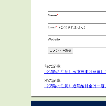
Name
*
Email
*
（公開されません）
Website
前の記事:
《保険の注意》医療技術は発達し
次の記事:
《保険の注意》通院給付金は一度