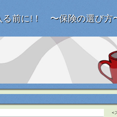
入る前に!！ 〜保険の選び方
<