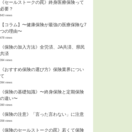
《セールストークの罠》終身医療保険って
必要？
643 views
【コラム】〜健康保険が最強の医療保険な7
つの理由〜
478 views
《保険の加入方法》全労済、JA共済、県民
共済
394 views
《おすすめ保険の選び方》保険業界につい
て
394 views
《保険の基礎知識》〜終身保険と定期保険
の違い〜
390 views
《保険の注意》「言った言わない」に注意
358 views
《保険のセールストークの罠》若くて保険