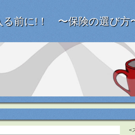
入る前に!！ 〜保険の選び方
<