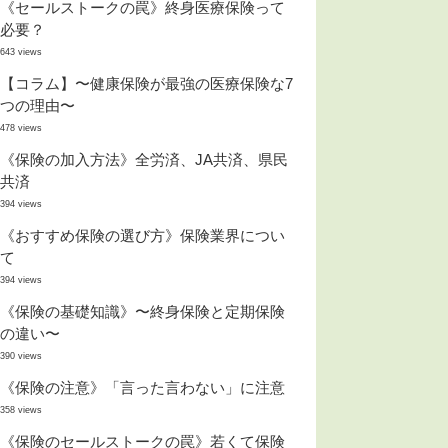
《セールストークの罠》終身医療保険って
必要？
643 views
【コラム】〜健康保険が最強の医療保険な7
つの理由〜
478 views
《保険の加入方法》全労済、JA共済、県民
共済
394 views
《おすすめ保険の選び方》保険業界につい
て
394 views
《保険の基礎知識》〜終身保険と定期保険
の違い〜
390 views
《保険の注意》「言った言わない」に注意
358 views
《保険のセールストークの罠》若くて保険